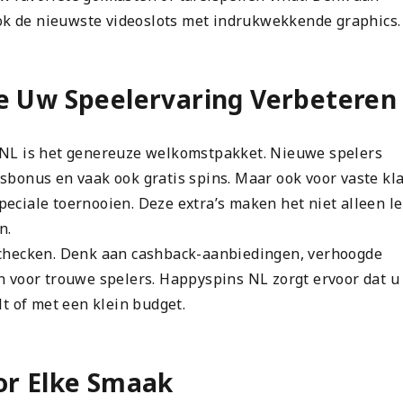
ook de nieuwste videoslots met indrukwekkende graphics.
e Uw Speelervaring Verbeteren
 NL is het genereuze welkomstpakket. Nieuwe spelers
sbonus en vaak ook gratis spins. Maar ook voor vaste kl
speciale toernooien. Deze extra’s maken het niet alleen l
n.
 checken. Denk aan cashback-aanbiedingen, verhoogde
 voor trouwe spelers. Happyspins NL zorgt ervoor dat u 
t of met een klein budget.
or Elke Smaak