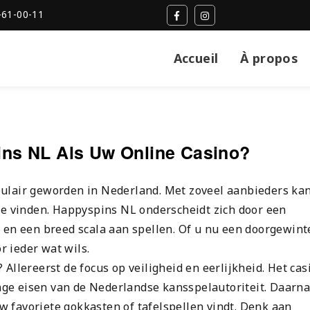
-61-00-11
Accueil
À propos
ns NL Als Uw Online Casino?
ulair geworden in Nederland. Met zoveel aanbieders kan
te vinden. Happyspins NL onderscheidt zich door een
 en een breed scala aan spellen. Of u nu een doorgewint
r ieder wat wils.
 Allereerst de focus op veiligheid en eerlijkheid. Het cas
renge eisen van de Nederlandse kansspelautoriteit. Daarn
uw favoriete gokkasten of tafelspellen vindt. Denk aan