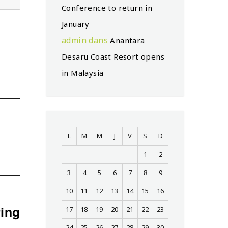
Conference to return in
January
admin
dans
Anantara
Desaru Coast Resort opens
in Malaysia
L
M
M
J
V
S
D
1
2
3
4
5
6
7
8
9
10
11
12
13
14
15
16
ring
17
18
19
20
21
22
23
24
25
26
27
28
29
30