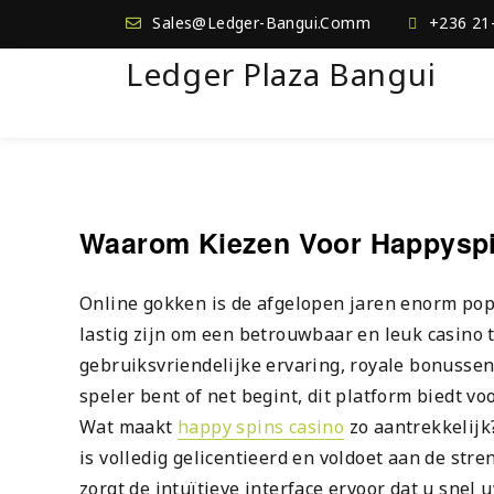
Sales@Ledger-Bangui.Comm
+236 21
Ledger Plaza Bangui
Waarom Kiezen Voor Happyspi
Online gokken is de afgelopen jaren enorm pop
lastig zijn om een betrouwbaar en leuk casino 
gebruiksvriendelijke ervaring, royale bonussen
speler bent of net begint, dit platform biedt voo
Wat maakt
happy spins casino
zo aantrekkelijk?
is volledig gelicentieerd en voldoet aan de st
zorgt de intuïtieve interface ervoor dat u snel 