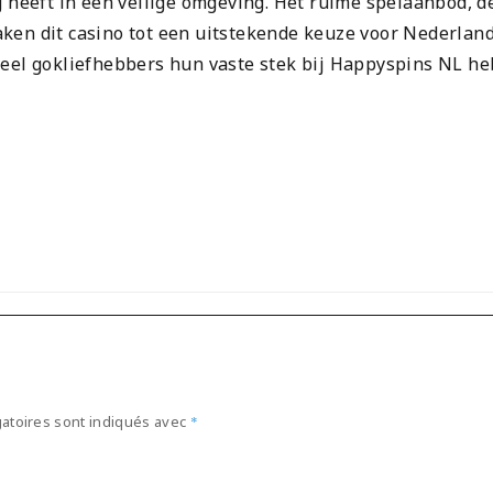
g heeft in een veilige omgeving. Het ruime spelaanbod, d
ken dit casino tot een uitstekende keuze voor Nederlan
veel gokliefhebbers hun vaste stek bij Happyspins NL h
atoires sont indiqués avec
*