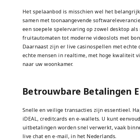
Het spelaanbod is misschien wel het belangrij
samen met toonaangevende softwareleverancier
een soepele spelervaring op zowel desktop als
fruitautomaten tot moderne videoslots met bo
Daarnaast zijn er live casinospellen met echte d
echte mensen in realtime, met hoge kwaliteit vi
naar uw woonkamer.
Betrouwbare Betalingen E
Snelle en veilige transacties zijn essentieel.
iDEAL, creditcards en e-wallets. U kunt eenvou
uitbetalingen worden snel verwerkt, vaak binne
live chat en e-mail, in het Nederlands.