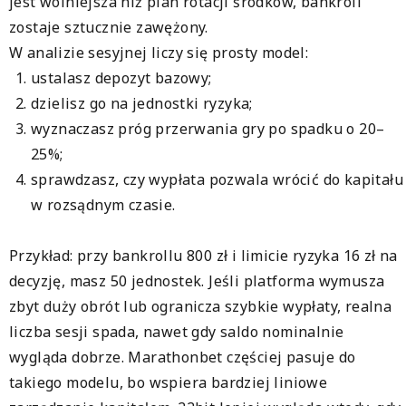
jest wolniejsza niż plan rotacji środków, bankroll
zostaje sztucznie zawężony.
W analizie sesyjnej liczy się prosty model:
ustalasz depozyt bazowy;
dzielisz go na jednostki ryzyka;
wyznaczasz próg przerwania gry po spadku o 20–
25%;
sprawdzasz, czy wypłata pozwala wrócić do kapitału
w rozsądnym czasie.
Przykład: przy bankrollu 800 zł i limicie ryzyka 16 zł na
decyzję, masz 50 jednostek. Jeśli platforma wymusza
zbyt duży obrót lub ogranicza szybkie wypłaty, realna
liczba sesji spada, nawet gdy saldo nominalnie
wygląda dobrze. Marathonbet częściej pasuje do
takiego modelu, bo wspiera bardziej liniowe