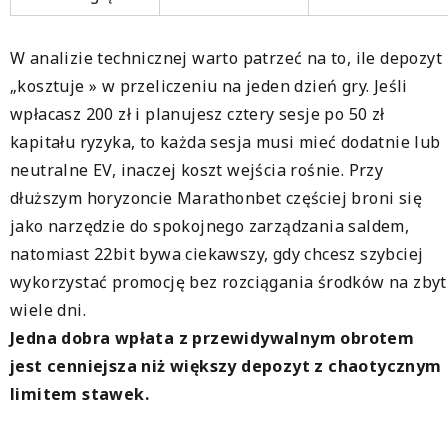
W analizie technicznej warto patrzeć na to, ile depozyt
„kosztuje » w przeliczeniu na jeden dzień gry. Jeśli
wpłacasz 200 zł i planujesz cztery sesje po 50 zł
kapitału ryzyka, to każda sesja musi mieć dodatnie lub
neutralne EV, inaczej koszt wejścia rośnie. Przy
dłuższym horyzoncie Marathonbet częściej broni się
jako narzędzie do spokojnego zarządzania saldem,
natomiast 22bit bywa ciekawszy, gdy chcesz szybciej
wykorzystać promocję bez rozciągania środków na zbyt
wiele dni.
Jedna dobra wpłata z przewidywalnym obrotem
jest cenniejsza niż większy depozyt z chaotycznym
limitem stawek.