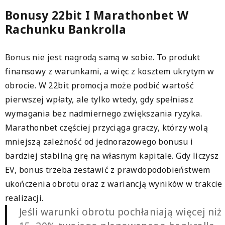
Bonusy 22bit I Marathonbet W
Rachunku Bankrolla
Bonus nie jest nagrodą samą w sobie. To produkt
finansowy z warunkami, a więc z kosztem ukrytym w
obrocie. W 22bit promocja może podbić wartość
pierwszej wpłaty, ale tylko wtedy, gdy spełniasz
wymagania bez nadmiernego zwiększania ryzyka.
Marathonbet częściej przyciąga graczy, którzy wolą
mniejszą zależność od jednorazowego bonusu i
bardziej stabilną grę na własnym kapitale. Gdy liczysz
EV, bonus trzeba zestawić z prawdopodobieństwem
ukończenia obrotu oraz z wariancją wyników w trakcie
realizacji.
Jeśli warunki obrotu pochłaniają więcej niż