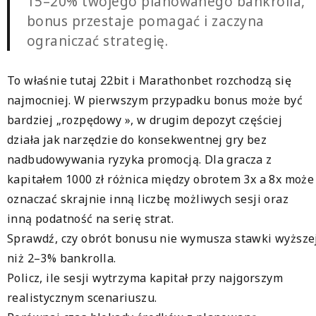
15–20% twojego planowanego bankrolla,
bonus przestaje pomagać i zaczyna
ograniczać strategię.
To właśnie tutaj 22bit i Marathonbet rozchodzą się
najmocniej. W pierwszym przypadku bonus może być
bardziej „rozpędowy », w drugim depozyt częściej
działa jak narzędzie do konsekwentnej gry bez
nadbudowywania ryzyka promocją. Dla gracza z
kapitałem 1000 zł różnica między obrotem 3x a 8x może
oznaczać skrajnie inną liczbę możliwych sesji oraz
inną podatność na serię strat.
Sprawdź, czy obrót bonusu nie wymusza stawki wyższe
niż 2–3% bankrolla.
Policz, ile sesji wytrzyma kapitał przy najgorszym
realistycznym scenariuszu.