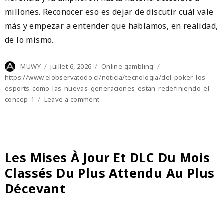
millones. Reconocer eso es dejar de discutir cuál vale
más y empezar a entender que hablamos, en realidad,
de lo mismo.
Author
Posted
Categories
Tags
MUWY
juillet 6, 2026
Online gambling
on
https://www.elobservatodo.cl/noticia/tecnologia/del-poker-los-
esports-como-las-nuevas-generaciones-estan-redefiniendo-el-
on
concep-1
Leave a comment
Lo
que
el
póker
y
Les Mises À Jour Et DLC Du Mois
los
Classés Du Plus Attendu Au Plus
esports
comparten
Décevant
según
las
nuevas