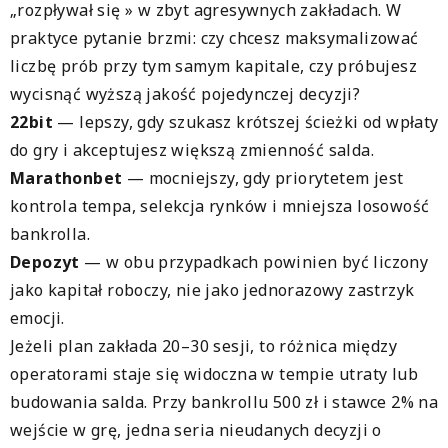
„rozpływał się » w zbyt agresywnych zakładach. W
praktyce pytanie brzmi: czy chcesz maksymalizować
liczbę prób przy tym samym kapitale, czy próbujesz
wycisnąć wyższą jakość pojedynczej decyzji?
22bit
— lepszy, gdy szukasz krótszej ścieżki od wpłaty
do gry i akceptujesz większą zmienność salda.
Marathonbet
— mocniejszy, gdy priorytetem jest
kontrola tempa, selekcja rynków i mniejsza losowość
bankrolla.
Depozyt
— w obu przypadkach powinien być liczony
jako kapitał roboczy, nie jako jednorazowy zastrzyk
emocji.
Jeżeli plan zakłada 20–30 sesji, to różnica między
operatorami staje się widoczna w tempie utraty lub
budowania salda. Przy bankrollu 500 zł i stawce 2% na
wejście w grę, jedna seria nieudanych decyzji o