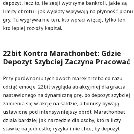
depozyt, lecz to, ile sesji wytrzyma bankroll, jakie są
limity obrotu i jak wypłaty wpływają na płynność planu
gry. Tu wygrywa nie ten, kto wpłaci więcej, tylko ten,
kto lepiej rozłoży kapitał.
22bit Kontra Marathonbet: Gdzie
Depozyt Szybciej Zaczyna Pracować
Przy porównaniu tych dwóch marek trzeba od razu
odciąć emocje. 22bit wygląda atrakcyjniej dla gracza
nastawionego na dynamiczną grę, bo depozyt szybciej
zamienia się w akcję na saldzie, a bonusy bywają
ustawione pod intensywniejszy obrót. Marathonbet
działa bardziej jak narzędzie dla osoby, która liczy
stawkę na jednostkę ryzyka i nie chce, by depozyt