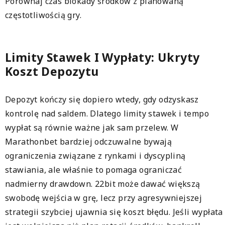
Porównaj czas blokady środków z planowaną
częstotliwością gry.
Limity Stawek I Wypłaty: Ukryty
Koszt Depozytu
Depozyt kończy się dopiero wtedy, gdy odzyskasz
kontrolę nad saldem. Dlatego limity stawek i tempo
wypłat są równie ważne jak sam przelew. W
Marathonbet bardziej odczuwalne bywają
ograniczenia związane z rynkami i dyscypliną
stawiania, ale właśnie to pomaga ograniczać
nadmierny drawdown. 22bit może dawać większą
swobodę wejścia w grę, lecz przy agresywniejszej
strategii szybciej ujawnia się koszt błędu. Jeśli wypłata