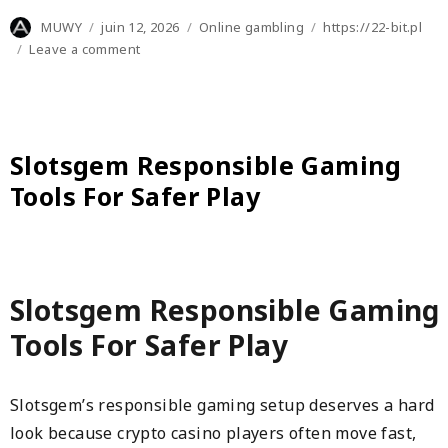
Author
Posted
Categories
Tags
MUWY
juin 12, 2026
Online gambling
https://22-bit.pl
on
on
Leave a comment
22bit
czy
Marathonbet:
gdzie
lepiej
Slotsgem Responsible Gaming
wpłacić
Tools For Safer Play
depozyt?
Slotsgem Responsible Gaming
Tools For Safer Play
Slotsgem’s responsible gaming setup deserves a hard
look because crypto casino players often move fast,