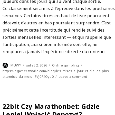
joueurs dans les jours qui suivent chaque sortie.
Ce classement sera mis à l’épreuve dans les prochaines
semaines. Certains titres en haut de liste pourraient
décevoir, d’autres en bas pourraient surprendre. C’est
précisément cette incertitude qui rend le suivi des
sorties mensuelles intéressant — et qui rappelle que
l’anticipation, aussi bien informée soit-elle, ne
remplacera jamais l’expérience directe du contenu.
Author
Posted
Categories
Tags
MUWY
juillet 2, 2026
Online gambling
on
https://egamersworld.com/blog/les-mises-a-jour-et-dlc-les-plus-
on
attendus-du-mois--FVJ0F4Qyo0
Leave a comment
Les
mises
à
jour
et
22bit Czy Marathonbet: Gdzie
DLC
Lepiej Wpłacić Depozyt?
du