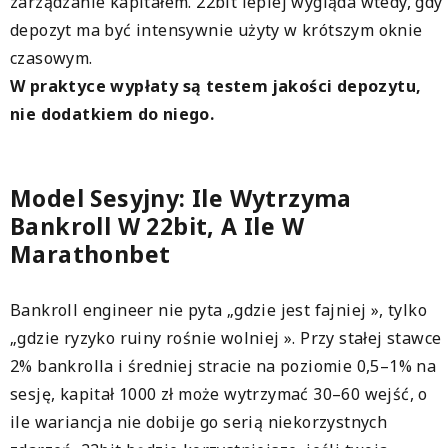
zarządzanie kapitałem. 22bit lepiej wygląda wtedy, gdy
depozyt ma być intensywnie użyty w krótszym oknie
czasowym.
W praktyce wypłaty są testem jakości depozytu,
nie dodatkiem do niego.
Model Sesyjny: Ile Wytrzyma
Bankroll W 22bit, A Ile W
Marathonbet
Bankroll engineer nie pyta „gdzie jest fajniej », tylko
„gdzie ryzyko ruiny rośnie wolniej ». Przy stałej stawce
2% bankrolla i średniej stracie na poziomie 0,5–1% na
sesję, kapitał 1000 zł może wytrzymać 30–60 wejść, o
ile wariancja nie dobije go serią niekorzystnych