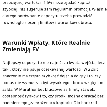
przeciętnej wartości -1,5% może zjadać kapitał
szybciej, niż sugeruje sam regulamin promocji. Właśnie
dlatego porównanie depozytu trzeba prowadzić
równolegle z oceną limitów i warunków obrotu.
Warunki Wpłaty, Które Realnie
Zmieniają EV
Najlepszy depozyt to nie najniższa kwota wejścia, lecz
taki, który nie psuje oczekiwanej wartości. W 22bit
znaczenie ma często szybkość dojścia do gry i to, czy
bonus nie wymusza zbyt wysokiego obrotu względem
salda. W Marathonbet kluczowe są limity stawek,
dostępność rynków i to, czy środki można obracać bez
nadmiernego „zamrożenia » kapitału. Dla bankroll