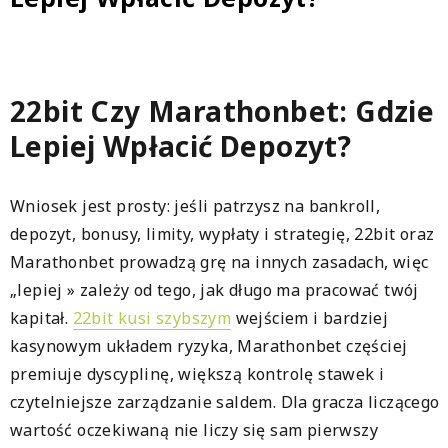
mois
classés
du
plus
22bit Czy Marathonbet: Gdzie
attendu
au
Lepiej Wpłacić Depozyt?
plus
décevant
Wniosek jest prosty: jeśli patrzysz na bankroll,
depozyt, bonusy, limity, wypłaty i strategię, 22bit oraz
Marathonbet prowadzą grę na innych zasadach, więc
„lepiej » zależy od tego, jak długo ma pracować twój
kapitał.
22bit kusi szybszym
wejściem i bardziej
kasynowym układem ryzyka, Marathonbet częściej
premiuje dyscyplinę, większą kontrolę stawek i
czytelniejsze zarządzanie saldem. Dla gracza liczącego
wartość oczekiwaną nie liczy się sam pierwszy