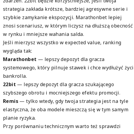
zdarzeń. 22bit będzie korzystniejsze, jeśli twoja
strategia zakłada krótsze, bardziej agresywne serie i
szybkie zamykanie ekspozycji. Marathonbet lepiej
znosi scenariusz, w którym liczysz na dłuższą obecność
w rynku i mniejsze wahania salda.
Jeśli mierzysz wszystko w expected value, ranking
wygląda tak:
Marathonbet
— lepszy depozyt dla gracza
systemowego, który pilnuje stawek i chce wydłużyć życi
bankrolla.
22bit
— lepszy depozyt dla gracza szukającego
szybszego obrotu i mocniejszego efektu promocji.
Remis
— tylko wtedy, gdy twoja strategia jest na tyle
elastyczna, że oba modele mieszczą się w tym samym
planie ryzyka.
Przy porównaniu technicznym warto też sprawdzi