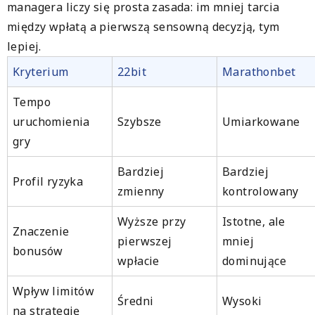
managera liczy się prosta zasada: im mniej tarcia
między wpłatą a pierwszą sensowną decyzją, tym
lepiej.
Kryterium
22bit
Marathonbet
Tempo
uruchomienia
Szybsze
Umiarkowane
gry
Bardziej
Bardziej
Profil ryzyka
zmienny
kontrolowany
Wyższe przy
Istotne, ale
Znaczenie
pierwszej
mniej
bonusów
wpłacie
dominujące
Wpływ limitów
Średni
Wysoki
na strategię