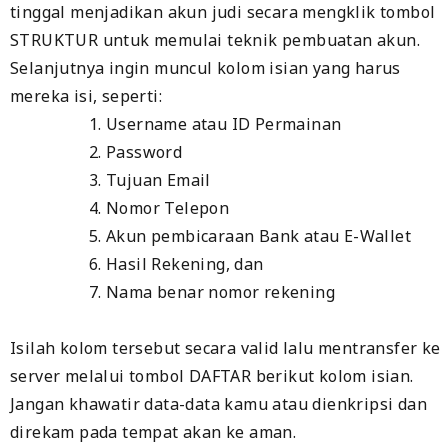
tinggal menjadikan akun judi secara mengklik tombol
STRUKTUR untuk memulai teknik pembuatan akun.
Selanjutnya ingin muncul kolom isian yang harus
mereka isi, seperti:
Username atau ID Permainan
Password
Tujuan Email
Nomor Telepon
Akun pembicaraan Bank atau E-Wallet
Hasil Rekening, dan
Nama benar nomor rekening
Isilah kolom tersebut secara valid lalu mentransfer ke
server melalui tombol DAFTAR berikut kolom isian.
Jangan khawatir data-data kamu atau dienkripsi dan
direkam pada tempat akan ke aman.