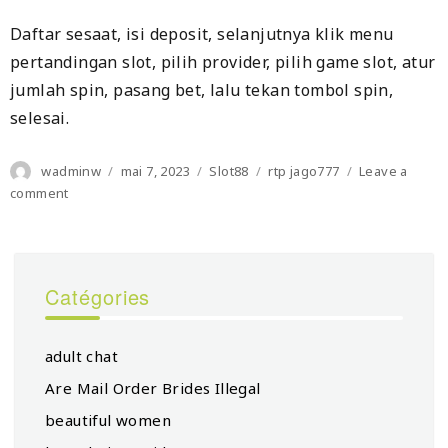
Daftar sesaat, isi deposit, selanjutnya klik menu
pertandingan slot, pilih provider, pilih game slot, atur
jumlah spin, pasang bet, lalu tekan tombol spin,
selesai.
Author
Posted
Categories
Tags
wadminw
mai 7, 2023
Slot88
rtp jago777
Leave a
on
on
comment
Situs
Slot
Mudah
dimenangkan
Catégories
Mudah
menang
Terpercaya
adult chat
&
Resmi
Are Mail Order Brides Illegal
2023
beautiful women