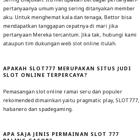
pertanyaanya umum yang sering ditanyakan member
aku. Untuk menghemat kala dan tenaga, Bettor bisa
mendapatkan tanggapan cepatnya di mari jika
pertanyaan Mereka tercantum. Jika tak, hubungi kami
ataupun tim dukungan web slot online itulah.
APAKAH SLOT777 MERUPAKAN SITUS JUDI
SLOT ONLINE TERPERCAYA?
Pemasangan slot online ramai seru dan populer
rekomended dimainkan yaitu pragmatic play, SLOT777,
habanero dan spadegaming.
APA SAJA JENIS PERMAINAN SLOT 777