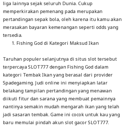
liga lainnya sejak seluruh Dunia. Cukup
memperkirakan pemenang pada merupakan
pertandingan sepak bola, oleh karena itu kamu akan
merasakan bayaran kemenangan seperti odds yang
tersedia.
Fishing God di Kategori Maksud Ikan
Taruhan populer selanjutnya di situs slot tersebut
terpercaya SLOT777 dengan Fishing God dalam
kategori Tembak Ikan yang berasal dari provider
Spadegaming. Judi online ini menyiapkan latar
belakang tampilan pertandingan yang menawan
diikuti fitur dan sarana yang membuat pemainnya
nantinya semakin mudah mengarah ikan yang telah
jadi sasaran tembak. Game ini cocok untuk kau yang
baru memulai pindah akun slot gacor SLOT777.