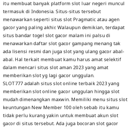
itu membuat banyak platform slot luar negeri muncul
termasuk di Indonesia. Situs-situs tersebut
menawarkan seperti situs slot Pragmatic atau agen
gacor yang paling akhir. Walaupun demikian, terdapat
situs bandar togel slot gacor malam ini palsu di
menawarkan daftar slot gacor gampang menang tak
ada lisensi resmi dan juga slot yang ulang gacor abal-
abal. Hal terkait membuat kamu harus amat selektif
dalam mencari situs slot aman 2023 yang amat
memberikan slot yg lagi gacor unggulan.
SLOT777 adalah situs slot online terbaik 2023 yang
memberikan slot online gacor unggulan hingga slot
mudah dimenangkan maxwin. Memiliki menu situs slot
keuntungan New Member 100 oleh sebab itu kamu
tidak perlu kurang yakin untuk membuat akun slot
gacor di situs tersebut. Ada juga bocoran slot gacor