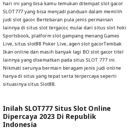
hari ini yang bisa kamu temukan ditempat slot gacor
SLOT777 yang bisa menjadi panduan dalam memilih
judi slot gacor. Bertebaran pula jenis permainan
lainnya di situs slot tergacor, mulai dari situs slot hoki
Sportsbook, platform slot gampang menang Games
Live, situs slot88 Poker Live, agen slot gacorTembak
Ikan online dan masih banyak lagi BO slot gacor titel
lainnya yang disematkan pada situs SLOT 777 ini.
Nikmati serunya bermain beragam jenis judi online
hanya di situs yang tepat serta terpercaya seperti
situasinya situs Slot88.
Inilah SLOT777 Situs Slot Online
Dipercaya 2023 Di Republik
Indonesia