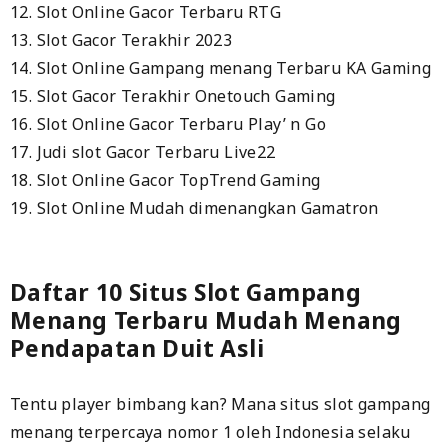
12. Slot Online Gacor Terbaru RTG
13. Slot Gacor Terakhir 2023
14. Slot Online Gampang menang Terbaru KA Gaming
15. Slot Gacor Terakhir Onetouch Gaming
16. Slot Online Gacor Terbaru Play’ n Go
17. Judi slot Gacor Terbaru Live22
18. Slot Online Gacor TopTrend Gaming
19. Slot Online Mudah dimenangkan Gamatron
Daftar 10 Situs Slot Gampang
Menang Terbaru Mudah Menang
Pendapatan Duit Asli
Tentu player bimbang kan? Mana situs slot gampang
menang terpercaya nomor 1 oleh Indonesia selaku