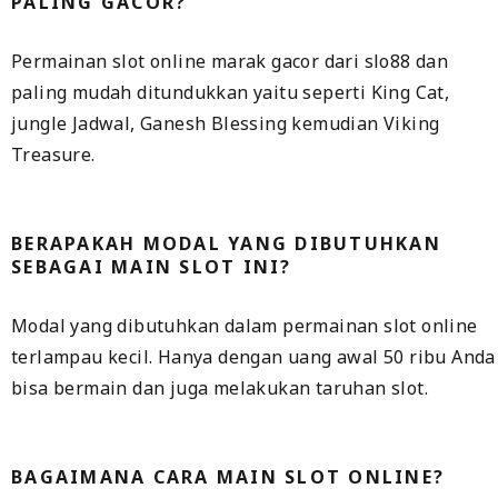
PALING GACOR?
Permainan slot online marak gacor dari slo88 dan
paling mudah ditundukkan yaitu seperti King Cat,
jungle Jadwal, Ganesh Blessing kemudian Viking
Treasure.
BERAPAKAH MODAL YANG DIBUTUHKAN
SEBAGAI MAIN SLOT INI?
Modal yang dibutuhkan dalam permainan slot online
terlampau kecil. Hanya dengan uang awal 50 ribu Anda
bisa bermain dan juga melakukan taruhan slot.
BAGAIMANA CARA MAIN SLOT ONLINE?