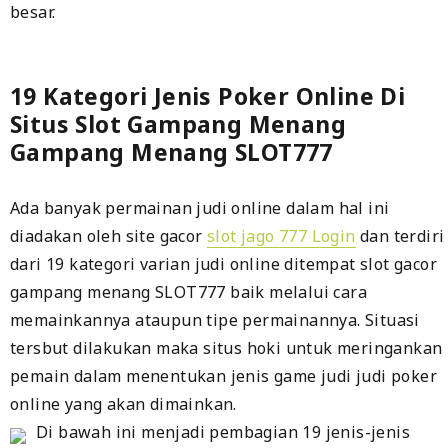
besar.
19 Kategori Jenis Poker Online Di
Situs Slot Gampang Menang
Gampang Menang SLOT777
Ada banyak permainan judi online dalam hal ini
diadakan oleh site gacor
slot jago 777 Login
dan terdiri
dari 19 kategori varian judi online ditempat slot gacor
gampang menang SLOT777 baik melalui cara
memainkannya ataupun tipe permainannya. Situasi
tersbut dilakukan maka situs hoki untuk meringankan
pemain dalam menentukan jenis game judi judi poker
online yang akan dimainkan.
Di bawah ini menjadi pembagian 19 jenis-jenis