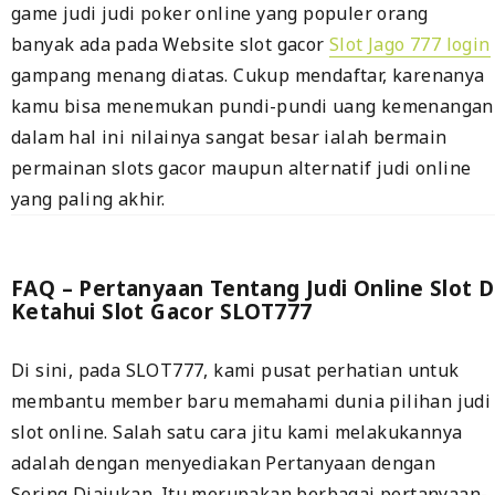
game judi judi poker online yang populer orang
banyak ada pada Website slot gacor
Slot Jago 777 login
gampang menang diatas. Cukup mendaftar, karenanya
kamu bisa menemukan pundi-pundi uang kemenangan
dalam hal ini nilainya sangat besar ialah bermain
permainan slots gacor maupun alternatif judi online
yang paling akhir.
FAQ – Pertanyaan Tentang Judi Online Slot D
Ketahui Slot Gacor SLOT777
Di sini, pada SLOT777, kami pusat perhatian untuk
membantu member baru memahami dunia pilihan judi
slot online. Salah satu cara jitu kami melakukannya
adalah dengan menyediakan Pertanyaan dengan
Sering Diajukan. Itu merupakan berbagai pertanyaan-