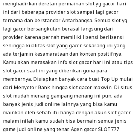
menghadirkan deretan permainan slot yg gacor hari
ini dari beberapa provider slot sampai lagi gacor
ternama dan berstandar Antarbangsa. Semua slot yg
lagi gacor bersangkutan berasal langsung dari
provider karena pernah memiliki lisensi berlisensi
sehingga kualitas slot yang gacor sekarang ini yang
ada terjamin kesamarataan dan konten positifnya.
Kamu akan merasakan info slot gacor hari ini atau tips
slot gacor saat ini yang diberikan guna para
membernya. Disiapkan banyak cara buat Top Up mulai
dari Menyetor Bank hingga slot gacor maxwin. Di situs
slot mudah menang gampang menang ini pun, ada
banyak jenis judi online lainnya yang bisa kamu
mainkan oleh sebab itu hanya dengan akun slot gacor
malam inilah kamu sudah bisa bermain semua jenis
game judi online yang tenar. Agen gacor SLOT777