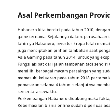
Asal Perkembangan Provid
Habanero kita berdiri pada tahun 2010, denga
game ternama. Sejalannya dalam, perusahaan 
lahirnya Habanero, investor Eropa telah mema
juga menciptakan pilihan tambahan saat peng
Asia Gaming pada tahun 2014, untuk yang eksp
Fungsi akibat dari jalan tambahan tadi sendi
memiliki berbagai macam persaingan yang suda
memasuki keluaran pada tahun 2018 pertama ka
pemasaran selama 4 tahun selanjutnya memba
sementara sewaktu.
Perkembangan Habanero didukung maka fakta, 
Keberhasilan bisnis online sudah diperluas a