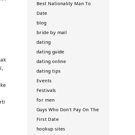
Best Nationality Man To
Date
blog
bride by mail
dating
dating guide
dak
dating online
i,
dating tips
Events
 ke
Festivals
for men
rti
Guys Who Don't Pay On The
First Date
hookup sites