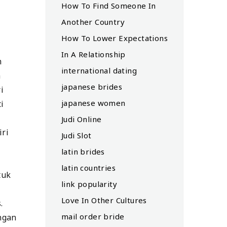
How To Find Someone In
Another Country
How To Lower Expectations
In A Relationship
n
international dating
n
japanese brides
i
japanese women
i
Judi Online
iri
Judi Slot
latin brides
latin countries
tuk
link popularity
Love In Other Cultures
.
mail order bride
ngan