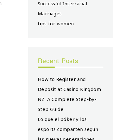
:
Successful Interracial
Marriages
tips for women
Recent Posts
How to Register and
Deposit at Casino Kingdom
NZ: A Complete Step-by-
Step Guide
Lo que el póker y los
esports comparten según
las nuevas generaciones