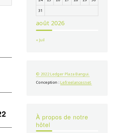
31
août 2026
« Juil
© 2022 Ledger Plaza Bangui.
Conception :
Lefreelancer.net
.
22
À propos de notre
hôtel