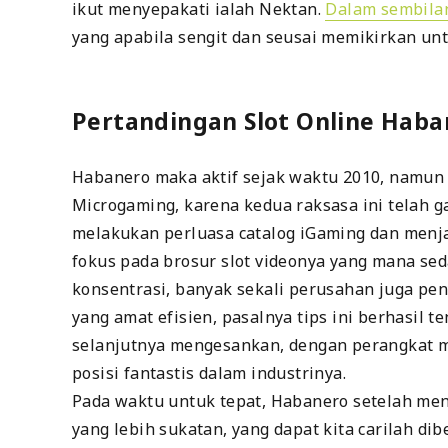
ikut menyepakati ialah Nektan.
Dalam sembila
yang apabila sengit dan seusai memikirkan unt
Pertandingan Slot Online Haba
Habanero maka aktif sejak waktu 2010, namun
Microgaming, karena kedua raksasa ini telah ga
melakukan perluasa catalog iGaming dan menjad
fokus pada brosur slot videonya yang mana se
konsentrasi, banyak sekali perusahan juga pen
yang amat efisien, pasalnya tips ini berhasil 
selanjutnya mengesankan, dengan perangkat 
posisi fantastis dalam industrinya.
Pada waktu untuk tepat, Habanero setelah me
yang lebih sukatan, yang dapat kita carilah dib