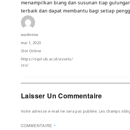
menampilkan biang dan susunan tiap gulungan
terbaik dan dapat membantu bagi setiap pengg
Author
wadminw
Posted
mai 1, 2023
on
Categories
Slot Online
Tags
https://sipil.ub.ac.id/assets/
css/
Laisser Un Commentaire
Votre adresse e-mail ne sera pas publiée.
Les champs oblig
COMMENTAIRE
*