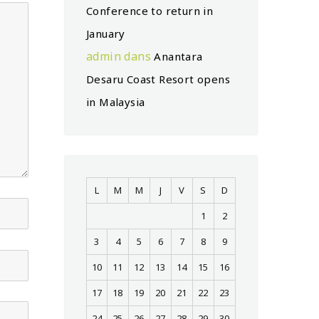
Conference to return in
January
admin
dans
Anantara
Desaru Coast Resort opens
in Malaysia
L
M
M
J
V
S
D
1
2
3
4
5
6
7
8
9
10
11
12
13
14
15
16
17
18
19
20
21
22
23
24
25
26
27
28
29
30