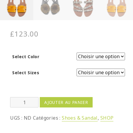
£
123.00
Select Color
Select Sizes
quantité
AJOUTER AU PANIER
de
Leather
UGS :
ND
Catégories :
Shoes & Sandal
,
SHOP
Ankle