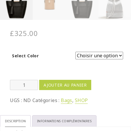
£
325.00
Select Color
quantité
AJOUTER AU PANIER
de
Bejewelled
UGS :
ND
Catégories :
Bags
,
SHOP
Crossbody
Bag
DESCRIPTION
INFORMATIONS COMPLÉMENTAIRES