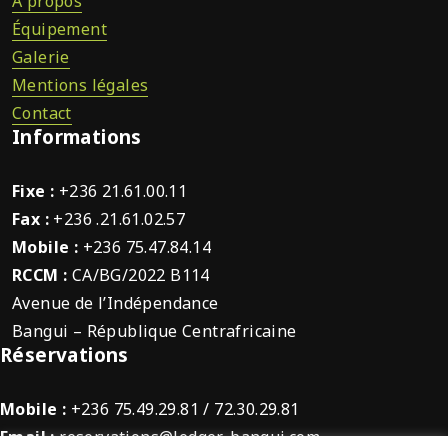
À propos
Équipement
Galerie
Mentions légales
Contact
Informations
Fixe :
+236 21.61.00.11
Fax :
+236 .21.61.02.57
Mobile :
+236 75.47.84.14
RCCM :
CA/BG/2022 B114
Avenue de l’Indépendance
Bangui – République Centrafricaine
Réservations
Mobile :
+236 75.49.29.81 / 72.30.29.81
Email :
reservations@ledger-bangui.com