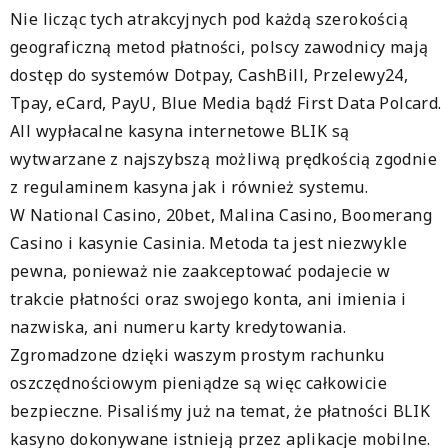
Nie licząc tych atrakcyjnych pod każdą szerokością
geograficzną metod płatności, polscy zawodnicy mają
dostęp do systemów Dotpay, CashBill, Przelewy24,
Tpay, eCard, PayU, Blue Media bądź First Data Polcard.
All wypłacalne kasyna internetowe BLIK są
wytwarzane z najszybszą możliwą prędkością zgodnie
z regulaminem kasyna jak i również systemu.
W National Casino, 20bet, Malina Casino, Boomerang
Casino i kasynie Casinia. Metoda ta jest niezwykle
pewna, ponieważ nie zaakceptować podajecie w
trakcie płatności oraz swojego konta, ani imienia i
nazwiska, ani numeru karty kredytowania.
Zgromadzone dzięki waszym prostym rachunku
oszczędnościowym pieniądze są więc całkowicie
bezpieczne. Pisaliśmy już na temat, że płatności BLIK
kasyno dokonywane istnieją przez aplikacje mobilne.