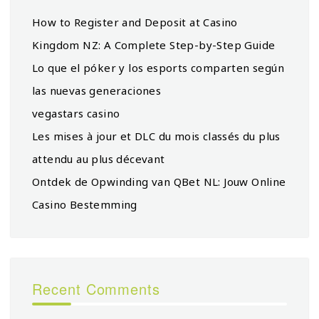
How to Register and Deposit at Casino
Kingdom NZ: A Complete Step-by-Step Guide
Lo que el póker y los esports comparten según
las nuevas generaciones
vegastars casino
Les mises à jour et DLC du mois classés du plus
attendu au plus décevant
Ontdek de Opwinding van QBet NL: Jouw Online
Casino Bestemming
Recent Comments