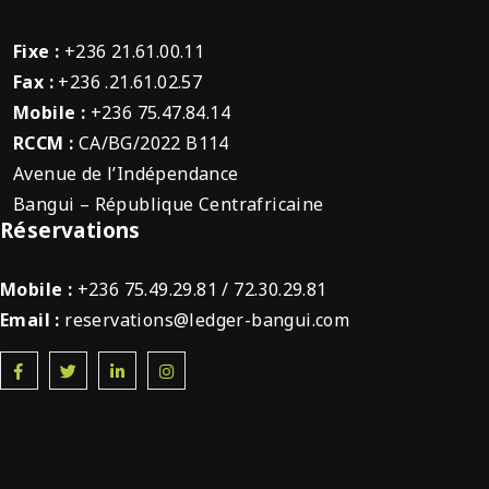
Fixe :
+236 21.61.00.11
Fax :
+236 .21.61.02.57
Mobile :
+236 75.47.84.14
RCCM :
CA/BG/2022 B114
Avenue de l’Indépendance
Bangui – République Centrafricaine
Réservations
Mobile :
+236 75.49.29.81 / 72.30.29.81
Email :
reservations@ledger-bangui.com