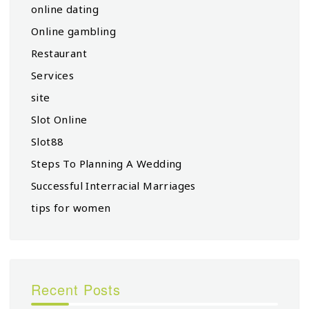
online dating
Online gambling
Restaurant
Services
site
Slot Online
Slot88
Steps To Planning A Wedding
Successful Interracial Marriages
tips for women
Recent Posts