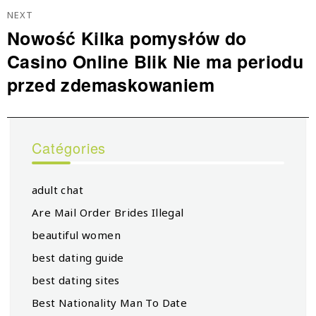
NEXT
Nowość Kilka pomysłów do
Next
Casino Online Blik Nie ma periodu
post:
przed zdemaskowaniem
Catégories
adult chat
Are Mail Order Brides Illegal
beautiful women
best dating guide
best dating sites
Best Nationality Man To Date