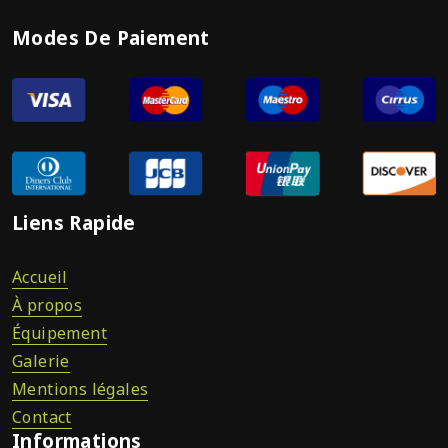
Modes De Paiement
Liens Rapide
Accueil
À propos
Équipement
Galerie
Mentions légales
Contact
Informations