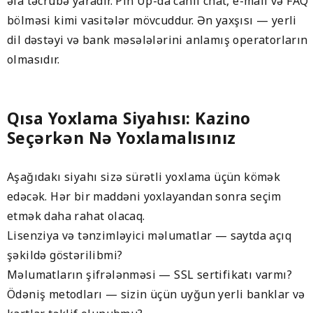
əla təcrübə yaradır. Pin Up-da canlı chat, e-mail və FAQ
bölməsi kimi vasitələr mövcuddur. Ən yaxşısı — yerli
dil dəstəyi və bank məsələlərini anlamış operatorların
olmasıdır.
Qısa Yoxlama Siyahısı: Kazino
Seçərkən Nə Yoxlamalısınız
Aşağıdakı siyahı sizə sürətli yoxlama üçün kömək
edəcək. Hər bir maddəni yoxlayandan sonra seçim
etmək daha rahat olacaq.
Lisenziya və tənzimləyici məlumatlar — saytda açıq
şəkildə göstərilibmi?
Məlumatların şifrələnməsi — SSL sertifikatı varmı?
Ödəniş metodları — sizin üçün uyğun yerli banklar və