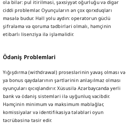
ola bilər: pul itirilməsi, şəxsiyyət oğurluğu və digər
ciddi problemlər. Oyunçuların ən çox qorxduqları
məsələ budur. Həll yolu aydın: operatorun güclü
şifrələmə və qoruma tədbirləri olmalı, həmçinin
etibarlı lisenziya ilə işləməlidir.
Ödəniş Problemləri
Yığışdırma (withdrawal) proseslərinin yavaş olması və
ya bonus qaydalarının şərtlərinin anlaşılmaz olması
oyunçuları qıcıqlandırır. Xüsusilə Azərbaycanda yerli
bank və ödəniş sistemləri ilə uyğunluq vacibdir.
Həmçinin minimum və maksimum məbləğlər,
komissiyalar və identifikasiya tələbləri oyun
təcrübəsinə təsir edir.