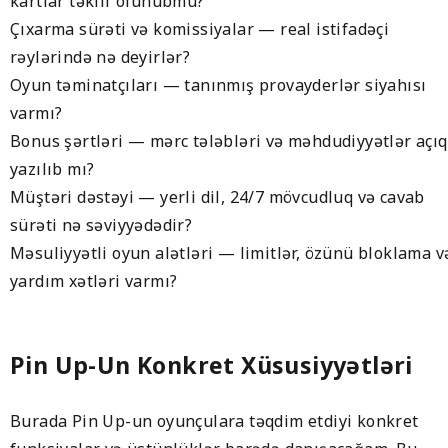
kartlar təklif olunubmu?
Çıxarma sürəti və komissiyalar — real istifadəçi
rəylərində nə deyirlər?
Oyun təminatçıları — tanınmış provayderlər siyahısı
varmı?
Bonus şərtləri — mərc tələbləri və məhdudiyyətlər açıq
yazılıb mı?
Müştəri dəstəyi — yerli dil, 24/7 mövcudluq və cavab
sürəti nə səviyyədədir?
Məsuliyyətli oyun alətləri — limitlər, özünü bloklama v
yardım xətləri varmı?
Pin Up-Un Konkret Xüsusiyyətləri
Burada Pin Up-un oyunçulara təqdim etdiyi konkret