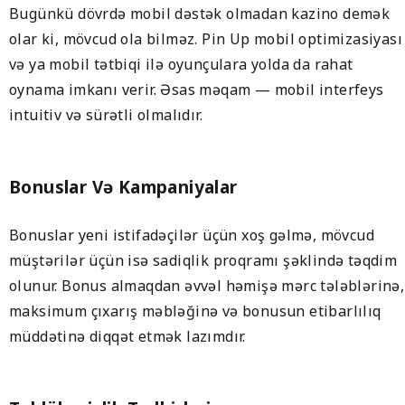
Bugünkü dövrdə mobil dəstək olmadan kazino demək
olar ki, mövcud ola bilməz. Pin Up mobil optimizasiyası
və ya mobil tətbiqi ilə oyunçulara yolda da rahat
oynama imkanı verir. Əsas məqam — mobil interfeys
intuitiv və sürətli olmalıdır.
Bonuslar Və Kampaniyalar
Bonuslar yeni istifadəçilər üçün xoş gəlmə, mövcud
müştərilər üçün isə sadiqlik proqramı şəklində təqdim
olunur. Bonus almaqdan əvvəl həmişə mərc tələblərinə,
maksimum çıxarış məbləğinə və bonusun etibarlılıq
müddətinə diqqət etmək lazımdır.