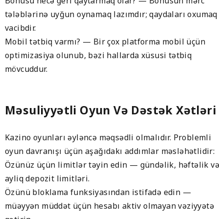
Bonusu necə geri qaytarmaq olar? — Bonusun mərc
tələblərinə uyğun oynamaq lazımdır; qaydaları oxumaq
vacibdir.
Mobil tətbiq varmı? — Bir çox platforma mobil üçün
optimizasiya olunub, bəzi hallarda xüsusi tətbiq
mövcuddur.
Məsuliyyətli Oyun Və Dəstək Xətləri
Kazino oyunları əyləncə məqsədli olmalıdır. Problemli
oyun davranışı üçün aşağıdakı addımlar məsləhətlidir:
Özünüz üçün limitlər təyin edin — gündəlik, həftəlik v
ayliq depozit limitləri.
Özünü bloklama funksiyasından istifadə edin —
müəyyən müddət üçün hesabı aktiv olmayan vəziyyətə