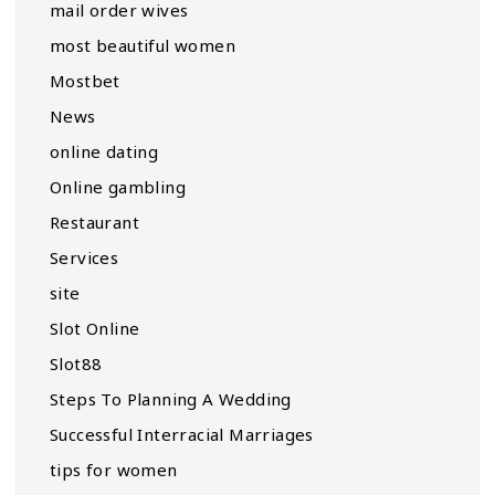
mail order wives
most beautiful women
Mostbet
News
online dating
Online gambling
Restaurant
Services
site
Slot Online
Slot88
Steps To Planning A Wedding
Successful Interracial Marriages
tips for women