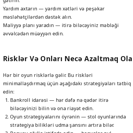
gətirin.
Yardım axtarın — yardım xətləri və peşəkar
məsləhətçilərdən dəstək alın.
Maliyyə planı yaradın — itirə biləcəyiniz məbləği
əvvəlcədən müəyyən edin.
Risklər Və Onları Necə Azaltmaq Ola
Hər bir oyun risklərlə gəlir. Bu riskləri
minimallaşdırmaq üçün aşağıdakı strategiyaları tətbiq
edin:
Bankroll idarəsi — hər dəfə nə qədər itirə
biləcəyinizi bilin və ona riayət edin.
Oyun strategiyalarını öyrənin — stol oyunlarında
strategiya bilikləri udma şansını artıra bilər.