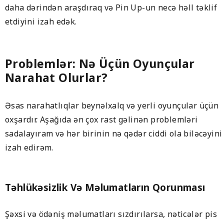
daha dərindən araşdıraq və Pin Up-un necə həll təklif
etdiyini izah edək.
Problemlər: Nə Üçün Oyunçular
Narahat Olurlar?
Əsas narahatlıqlar beynəlxalq və yerli oyunçular üçün
oxşardır. Aşağıda ən çox rast gəlinən problemləri
sadalayıram və hər birinin nə qədər ciddi ola biləcəyini
izah edirəm.
Təhlükəsizlik Və Məlumatların Qorunması
Şəxsi və ödəniş məlumatları sızdırılarsa, nəticələr pis