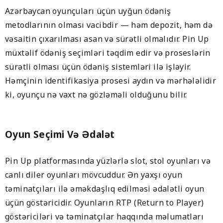
Azərbaycan oyunçuları üçün uyğun ödəniş
metodlarının olması vacibdir — həm depozit, həm də
vəsaitin çıxarılması asan və sürətli olmalıdır. Pin Up
müxtəlif ödəniş seçimləri təqdim edir və proseslərin
sürətli olması üçün ödəniş sistemləri ilə işləyir.
Həmçinin identifikasiya prosesi aydın və mərhələlidir
ki, oyunçu nə vaxt nə gözləməli olduğunu bilir.
Oyun Seçimi Və Ədalət
Pin Up platformasında yüzlərlə slot, stol oyunları və
canlı diler oyunları mövcuddur. Ən yaxşı oyun
təminatçıları ilə əməkdaşlıq edilməsi ədalətli oyun
üçün göstəricidir. Oyunların RTP (Return to Player)
göstəriciləri və təminatçılar haqqında məlumatları