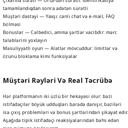
Çıxarma sürəti — Orta-dən sürətli: identifikasiya
tamamlandıqdan sonra adətən sürətli
Müştəri dəstəyi — Yaxşı: canlı chat və e-mail, FAQ
bölməsi
Bonuslar — Cəlbedici, amma şərtlər vacibdir: mərc
tələblərini yoxlayın
Məsuliyyətli oyun — Alətlər mövcuddur: limitlər və
özünü bloklama kimi funksiyalar
Müştəri Rəyləri Və Real Təcrübə
Hər platformanın iki üzlü bir hekayəsi olur: bəzi
istifadəçilər böyük udduqları barədə danışır, bəziləri
isə çıxış problemləri və bonus şərtlərindən şikayət edir.
Aşağıda tipik istifadəçi reaksiyalarından bəhs edən