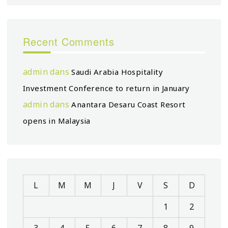
Recent Comments
admin
dans
Saudi Arabia Hospitality
Investment Conference to return in January
admin
dans
Anantara Desaru Coast Resort
opens in Malaysia
L
M
M
J
V
S
D
1
2