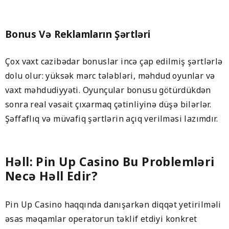
Bonus Və Reklamların Şərtləri
Çox vaxt cazibədar bonuslar incə çap edilmiş şərtlərlə
dolu olur: yüksək mərc tələbləri, məhdud oyunlar və
vaxt məhdudiyyəti. Oyunçular bonusu götürdükdən
sonra real vəsait çıxarmaq çətinliyinə düşə bilərlər.
Şəffaflıq və müvafiq şərtlərin açıq verilməsi lazımdır.
Həll: Pin Up Casino Bu Problemləri
Necə Həll Edir?
Pin Up Casino haqqında danışarkən diqqət yetirilməli
əsas məqamlar operatorun təklif etdiyi konkret