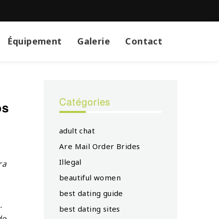
Équipement
Galerie
Contact
Catégories
os
adult chat
Are Mail Order Brides
Illegal
ra
beautiful women
best dating guide
.
best dating sites
do