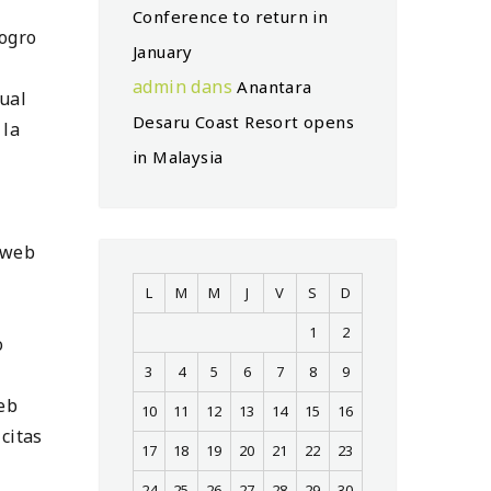
Conference to return in
logro
January
admin
dans
Anantara
ual
Desaru Coast Resort opens
 la
in Malaysia
a web
L
M
M
J
V
S
D
1
2
o
3
4
5
6
7
8
9
eb
10
11
12
13
14
15
16
 citas
17
18
19
20
21
22
23
24
25
26
27
28
29
30