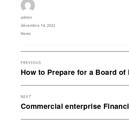
Author
admin
Posted
décembre 14, 2022
on
Categories
News
Navigation
PREVIOUS
De
How to Prepare for a Board of 
Previous
L’article
post:
NEXT
Commercial enterprise Financ
Next
post: