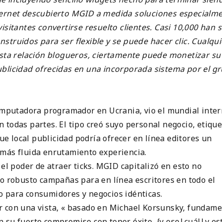
 Internet descubierto MGID a medida soluciones especialm
isitantes convertirse resuelto clientes. Casi 10,000 han 
truidos para ser flexible y se puede hacer clic. Cualqui
a relación blogueros, ciertamente puede monetizar su 
ublicidad ofrecidas en una incorporada sistema por el g
computadora programador en Ucrania, vio el mundial inter
 todas partes. El tipo creó suyo personal negocio, etiqu
 local publicidad podría ofrecer en línea editores un
 más fluida enrutamiento experiencia.
el poder de atraer ticks. MGID capitalizó en esto no
do robusto campañas para en línea escritores en todo el
o para consumidores y negocios idénticas.
r con una vista, « basado en Michael Korsunsky, fundame
 su fuerte compromiso con tener éxito, {y eso|cuál|y es