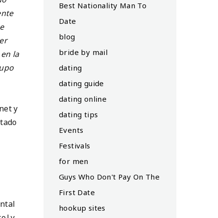
Best Nationality Man To
ente
Date
se
blog
er
bride by mail
en la
rupo
dating
dating guide
dating online
net y
dating tips
etado
Events
Festivals
for men
Guys Who Don't Pay On The
First Date
ntal
hookup sites
to|y