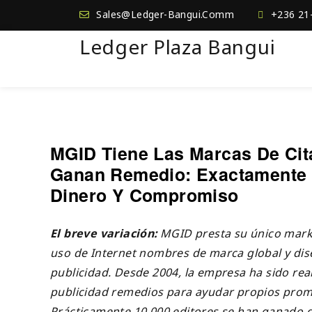
Sales@Ledger-Bangui.Comm
+236 21
Ledger Plaza Bangui
MGID Tiene Las Marcas De Cit
Ganan Remedio: Exactamente 
Dinero Y Compromiso
El breve variación:
MGID presta su único mark
uso de Internet nombres de marca global y dis
publicidad. Desde 2004, la empresa ha sido re
publicidad remedios para ayudar propios prom
Prácticamente 10,000 editores se han ganado d