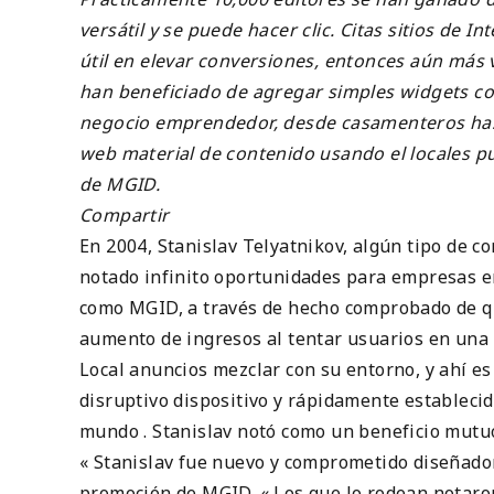
versátil y se puede hacer clic. Citas sitios de
útil en elevar conversiones, entonces aún más v
han beneficiado de agregar simples widgets cons
negocio emprendedor, desde casamenteros hast
web material de contenido usando el locales p
de MGID.
Compartir
En 2004, Stanislav Telyatnikov, algún tipo de 
notado infinito oportunidades para empresas en
como MGID, a través de hecho comprobado de que
aumento de ingresos al tentar usuarios en una
Local anuncios mezclar con su entorno, y ahí es 
disruptivo dispositivo y rápidamente estableci
mundo . Stanislav notó como un beneficio mutu
« Stanislav fue nuevo y comprometido diseñado
promoción de MGID. « Los que lo rodean notaron