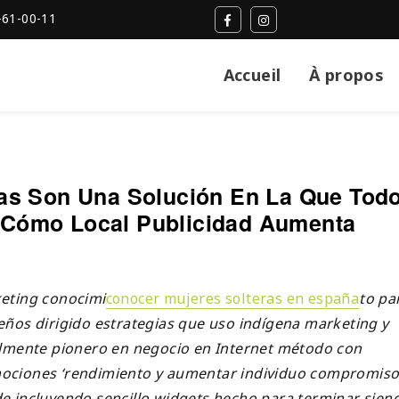
-61-00-11
Accueil
À propos
as Son Una Solución En La Que Tod
Cómo Local Publicidad Aumenta
eting conocimi
conocer mujeres solteras en españa
to pa
eños dirigido estrategias que uso indígena marketing y
almente pionero en negocio en Internet método con
ociones ‘rendimiento y aumentar individuo compromiso
e incluyendo sencillo widgets hecho para terminar sien