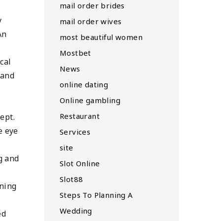
mail order brides
y
mail order wives
An
most beautiful women
Mostbet
cal
News
 and
online dating
Online gambling
Restaurant
ept.
e eye
Services
site
g and
Slot Online
Slot88
ining
Steps To Planning A
Wedding
ed