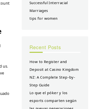
Successful Interracial
count
Marriages
tips for women
e
d
Recent Posts
How to Register and
d us.
Deposit at Casino Kingdom
ive
NZ: A Complete Step-by-
Step Guide
Lo que el póker y los
cuado
esports comparten según
las nuevas generaciones