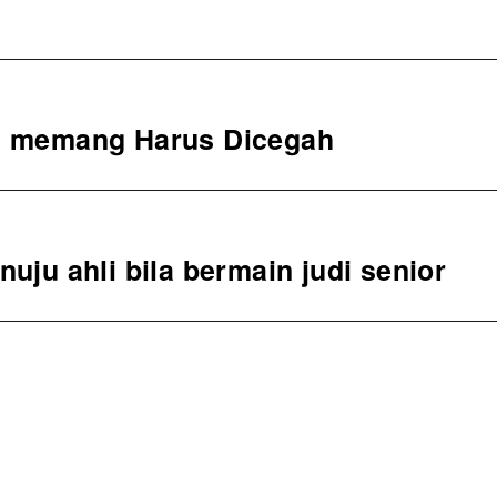
in memang Harus Dicegah
uju ahli bila bermain judi senior