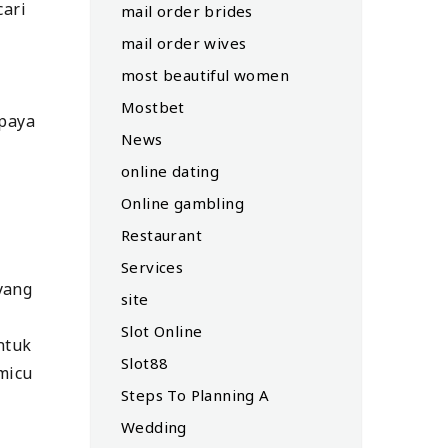
cari
mail order brides
mail order wives
most beautiful women
Mostbet
upaya
News
online dating
Online gambling
Restaurant
Services
yang
site
Slot Online
ntuk
Slot88
micu
Steps To Planning A
Wedding