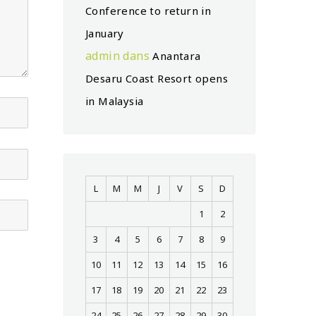
Conference to return in
January
admin
dans
Anantara
Desaru Coast Resort opens
in Malaysia
L
M
M
J
V
S
D
1
2
3
4
5
6
7
8
9
10
11
12
13
14
15
16
17
18
19
20
21
22
23
24
25
26
27
28
29
30