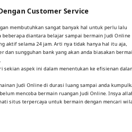
 Dengan Customer Service
ngan membutuhkan sangat banyak hal untuk perlu lalu
a beberapa diantara belajar sampai bermain Judi Online
g aktif selama 24 jam. Arti nya tidak hanya hal itu aja,
er dan sungguhan bank yang akan anda biasakan berma
.
i sekian aspek ini dalam menentukan ke efisienan dala
ainan Judi Online di durasi luang sampai anda kumpul
ebelum mencoba bermain ruangan Judi Online. Insya alla
ti situs terpercaya untuk bermain dengan mencari wil