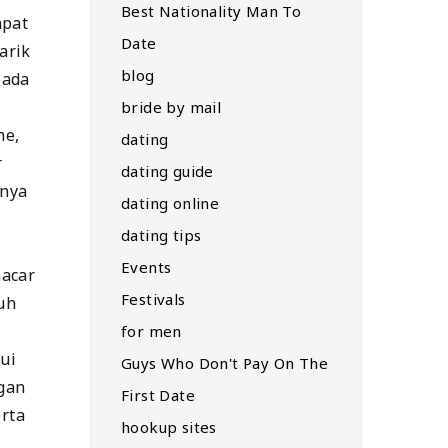
Best Nationality Man To
apat
Date
arik
blog
pada
bride by mail
ne,
dating
r
dating guide
knya
dating online
dating tips
Events
macar
Festivals
uh
for men
ui
Guys Who Don't Pay On The
ngan
First Date
rta
hookup sites