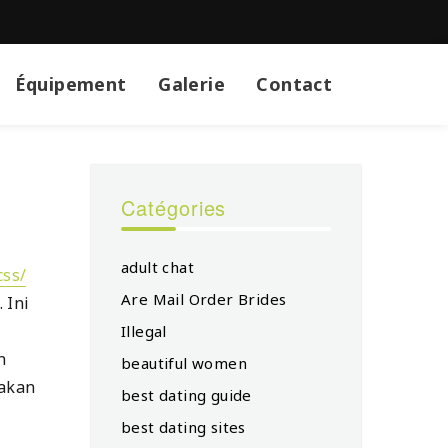
Équipement
Galerie
Contact
Catégories
adult chat
css/
Are Mail Order Brides
 Ini
Illegal
n
beautiful women
 akan
best dating guide
best dating sites