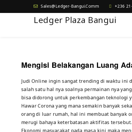
Sales@Ledger-Bangui.Comm
+236 21
Ledger Plaza Bangui
Mengisi Belakangan Luang Ada
Judi Online ingin sangat trending di waktu ini 
salah satu hal nya soalnya permainan nya yang
bisa didorong untuk perkembangan teknologi y
Hawar Corona yang mana semakin banyak sekar
orang di luar rumah, hal ini membuat banyak 
merugi bahaya keterbatasan aktifitas tersebut.
Ekonomi masyarakat pada masa kini maka men