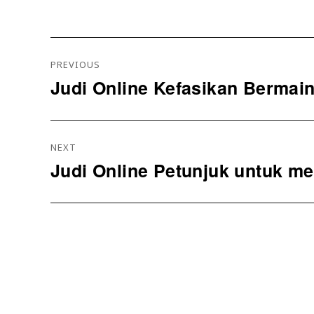
Navigation
PREVIOUS
De
Judi Online Kefasikan Berma
Previous
L’article
post:
NEXT
Judi Online Petunjuk untuk men
Next
post: