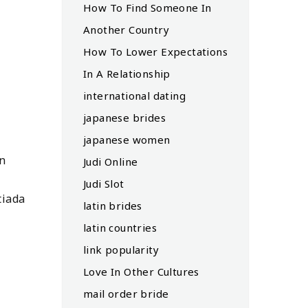
How To Find Someone In
Another Country
How To Lower Expectations
In A Relationship
international dating
japanese brides
japanese women
n
Judi Online
Judi Slot
tiada
latin brides
latin countries
link popularity
Love In Other Cultures
mail order bride