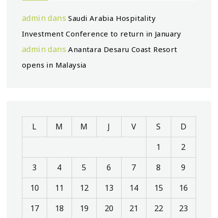
admin
dans
Saudi Arabia Hospitality
Investment Conference to return in January
admin
dans
Anantara Desaru Coast Resort
opens in Malaysia
L
M
M
J
V
S
D
1
2
3
4
5
6
7
8
9
10
11
12
13
14
15
16
17
18
19
20
21
22
23