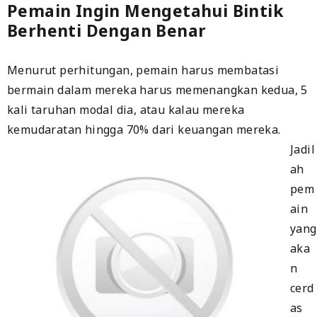
Pemain Ingin Mengetahui Bintik
Berhenti Dengan Benar
Menurut perhitungan, pemain harus membatasi
bermain dalam mereka harus memenangkan kedua, 5
kali taruhan modal dia, atau kalau mereka
kemudaratan hingga 70% dari keuangan mereka.
Jadil
ah
pem
ain
yang
aka
n
cerd
as