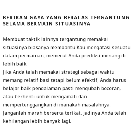
BERIKAN GAYA YANG BERALAS TERGANTUNG
SELAMA BERMAIN SITUASINYA
Membuat taktik lainnya tergantung memakai
situasinya biasanya membantu Kau mengatasi sesuatu
dalam permainan, memecut Anda prediksi menang di
lebih baik.
Jika Anda telah memakai strategi sebagai waktu
memang relatif basi tetapi belum efektif, Anda harus
belajar baik pengalaman pasti mengubah bocoran,
atau berhenti untuk mengamati dan
mempertenggangkan di manakah masalahnya.
Janganlah marah berserta terikat, jadinya Anda telah
kehilangan lebih banyak lagi.