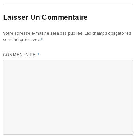
Laisser Un Commentaire
Votre adresse e-mail ne sera pas publiée.
Les champs obligatoires
sont indiqués avec
*
COMMENTAIRE
*