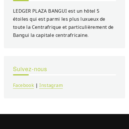
LEDGER PLAZA BANGUI est un hôtel 5
étoiles qui est parmi les plus luxueux de
toute la Centrafrique et particulièrement de
Bangui la capitale centrafricaine.
Suivez-nous
Facebook
|
Instagram