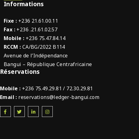
Informations
Fixe :
+236 21.61.00.11
Fax :
+236 .21.61.02.57
Mobile :
+236 75.47.84.14
RCCM :
CA/BG/2022 B114
Avenue de l’Indépendance
Bangui – République Centrafricaine
Réservations
Mobile :
+236 75.49.29.81 / 72.30.29.81
Email :
reservations@ledger-bangui.com