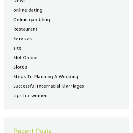
News
online dating
Online gambling
Restaurant
Services
site
Slot Online
Slot88
Steps To Planning A Wedding
Successful Interracial Marriages
tips for women
Recent Posts