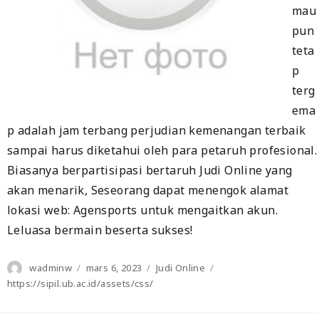
mau
pun
teta
p
terg
ema
p adalah jam terbang perjudian kemenangan terbaik
sampai harus diketahui oleh para petaruh profesional.
Biasanya berpartisipasi bertaruh Judi Online yang
akan menarik, Seseorang dapat menengok alamat
lokasi web: Agensports untuk mengaitkan akun.
Leluasa bermain beserta sukses!
Author
Posted
Categories
Tags
wadminw
mars 6, 2023
Judi Online
on
https://sipil.ub.ac.id/assets/css/