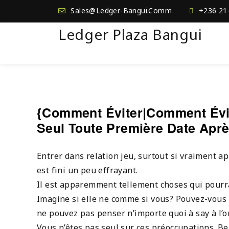
Sales@Ledger-Bangui.Comm
+236 21
Ledger Plaza Bangui
{Comment Éviter|Comment Évit
Seul Toute Première Date Aprè
Entrer dans relation jeu, surtout si vraiment a
est fini un peu effrayant.
Il est apparemment tellement choses qui pourra
Imagine si elle ne comme si vous? Pouvez-vous 
ne pouvez pas penser n’importe quoi à say à l’o
Vous n’êtes pas seul sur ces préoccupations. 