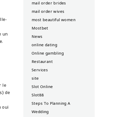
mail order brides
mail order wives
lle-
most beautiful women
Mostbet
e un
News
e.
online dating
Online gambling
Restaurant
Services
site
r le
Slot Online
s} de
Slot88
Steps To Planning A
n oui
Wedding