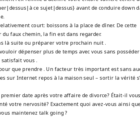
tiner|dessus|à ce sujet|dessus} avant de conduire down 
e.
ativement court: boissons à la place de dîner. De cette
r du faux chemin, la fin est dans regarder.
as là suite ou préparer votre prochain nuit .
 vouloir dépenser plus de temps avec vous sans posséder
satisfait vous .
 pour que prendre . Un facteur très important est sans a
s sur Internet repos à la maison seul – sortir la vérité s’
emier date après votre affaire de divorce? Était-il vou
é votre nervosité? Exactement quoi avez-vous ainsi qu
vous maintenez talk going ?