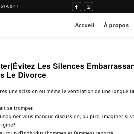
-61-00-11
Accueil
À propos
er|Évitez Les Silences Embarrassa
s Le Divorce
près une scission ou même le ventilation de une longue u
it se tromper.
imaginer vous manque discussion, ou pire, imaginer si v
rigine?
Beaucoup d’individus (hommes et femmes) reporté