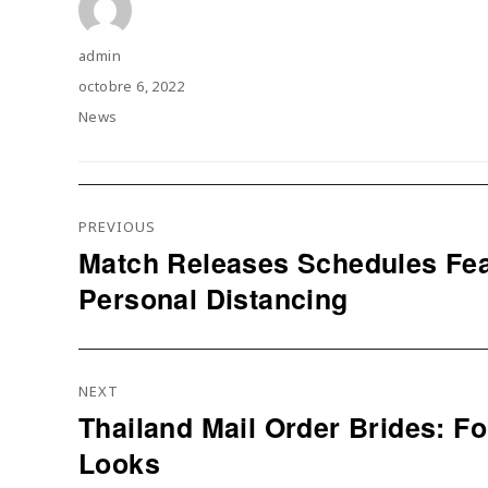
Author
admin
Posted
octobre 6, 2022
on
Categories
News
Navigation
PREVIOUS
De
Match Releases Schedules Feat
Previous
L’article
Personal Distancing
post:
NEXT
Thailand Mail Order Brides: F
Next
Looks
post: