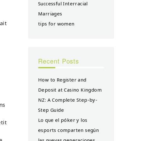
Successful Interracial
Marriages
ait
tips for women
Recent Posts
How to Register and
Deposit at Casino Kingdom
NZ: A Complete Step-by-
ins
Step Guide
Lo que el póker y los
tit
esports comparten según
e
las nuevas generaciones