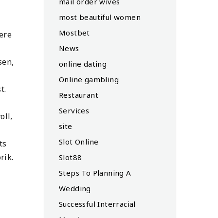
mail order wives
most beautiful women
Mostbet
bere
News
sen,
online dating
Online gambling
t.
Restaurant
Services
oll,
site
Slot Online
ts
rik.
Slot88
Steps To Planning A
Wedding
Successful Interracial