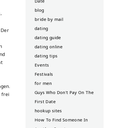
Date
blog
d-
bride by mail
dating
 Der
dating guide
n
dating online
ind
dating tips
mt
Events
Festivals
for men
ngen.
Guys Who Don't Pay On The
 frei
First Date
hookup sites
How To Find Someone In