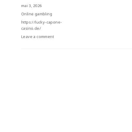
Posted
mai 3, 2026
on
Categories
Online gambling
Tags
https://lucky-capone-
casino.de/
Leave a comment
on
Reload-
Bonus
im
Casino
für
Browser-
Spieler
–
alles,
was
Sie
wissen
müssen