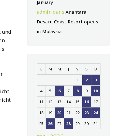
January
admin
dans
Anantara
Desaru Coast Resort opens
in Malaysia
t und
en
ls
L
M
M
J
V
S
D
st
1
2
3
4
5
6
7
8
9
10
icht
nicht
11
12
13
14
15
16
17
18
19
20
21
22
23
24
25
26
27
28
29
30
31