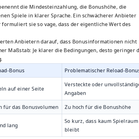
s benennt die Mindesteinzahlung, die Bonushöhe, die
nen Spiele in klarer Sprache. Ein schwächerer Anbieter
formuliert sie so vage, dass der eigentliche Wert des
ierten Anbietern darauf, dass Bonusinformationen nicht
icher Maßstab: Je klarer die Bedingungen, desto geringer 
.
oad-Bonus
Problematischer Reload-Bonu
Versteckte oder unvollständig
ln auf einer Seite
Angaben
ch für das Bonusvolumen
Zu hoch für die Bonushöhe
So kurz, dass kaum Spielraum
nd lang
bleibt