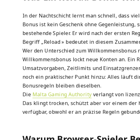
In der Nachtschicht lernt man schnell, dass viel
Bonus ist kein Geschenk ohne Gegenleistung, 
bestehende Spieler. Er wird nach der ersten Re
Begriff „Reload » bedeutet in diesem Zusammen
Wer den Unterschied zum Willkommensbonus nic
Willkommensbonus lockt neue Konten an. Ein Re
Umsatzvorgaben, Zeitlimits und Einsatzgrenzen
noch ein praktischer Punkt hinzu: Alles läuft d
Bonusregeln bleiben dieselben.
Die
Malta Gaming Authority
verlangt von lizen
Das klingt trocken, schützt aber vor einem der 
verfügbar, obwohl er an präzise Regeln gebunde
Warum Browser-Spieler Be