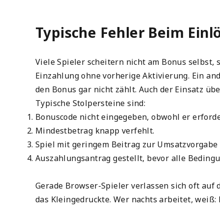
Typische Fehler Beim Einl
Viele Spieler scheitern nicht am Bonus selbst,
Einzahlung ohne vorherige Aktivierung. Ein ande
den Bonus gar nicht zählt. Auch der Einsatz üb
Typische Stolpersteine sind:
Bonuscode nicht eingegeben, obwohl er erforder
Mindestbetrag knapp verfehlt.
Spiel mit geringem Beitrag zur Umsatzvorgabe
Auszahlungsantrag gestellt, bevor alle Bedingu
Gerade Browser-Spieler verlassen sich oft auf d
das Kleingedruckte. Wer nachts arbeitet, weiß: