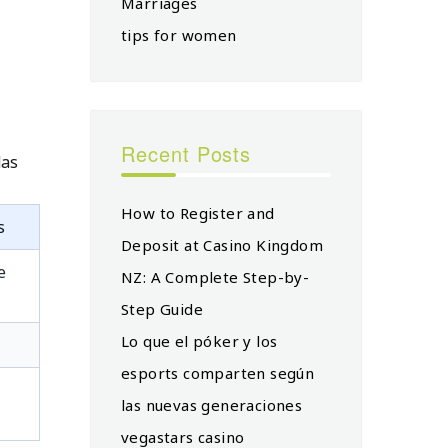
Marriages
tips for women
Recent Posts
das
How to Register and
s
Deposit at Casino Kingdom
e
NZ: A Complete Step-by-
Step Guide
Lo que el póker y los
esports comparten según
las nuevas generaciones
vegastars casino