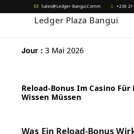
Sales@Ledger-Bangui.Comm
+236 21
Ledger Plaza Bangui
Jour :
3 Mai 2026
Reload-Bonus Im Casino Für B
Wissen Müssen
Was Ein Reload-Bonus Wirk