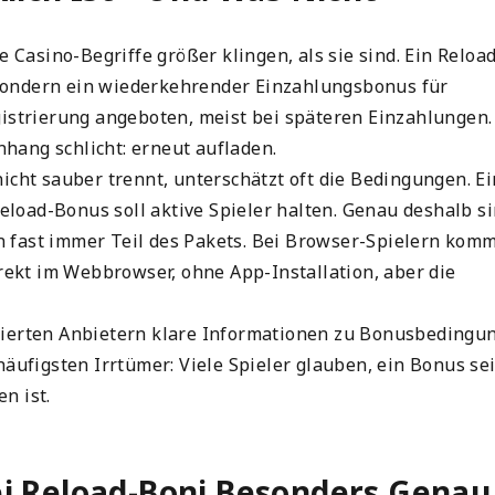
e Casino-Begriffe größer klingen, als sie sind. Ein Reloa
sondern ein wiederkehrender Einzahlungsbonus für
gistrierung angeboten, meist bei späteren Einzahlungen.
hang schlicht: erneut aufladen.
ht sauber trennt, unterschätzt oft die Bedingungen. Ei
load-Bonus soll aktive Spieler halten. Genau deshalb s
 fast immer Teil des Pakets. Bei Browser-Spielern kom
irekt im Webbrowser, ohne App-Installation, aber die
zierten Anbietern klare Informationen zu Bonusbedingu
häufigsten Irrtümer: Viele Spieler glauben, ein Bonus sei
n ist.
i Reload-Boni Besonders Genau