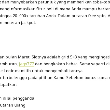
ak dan menyebarkan petunjuk yang memberikan coba-co
ng menginformasikan fitur beli di mana Anda mampu berta
ingga 20. 000x taruhan Anda. Dalam putaran free spin, 
 meteran jackpot.
n bulan Maret. Slotnya adalah grid 5×3 yang menginga
amburan,
jago777
dan bengkokan bebas. Sama seperti di
take Logic memilih untuk mengembalikannya.
enar terbelenggu pada pilihan Kamu. Sebelum bonus cuma
dapatkan:
n nilai pengganda
utaran ulang