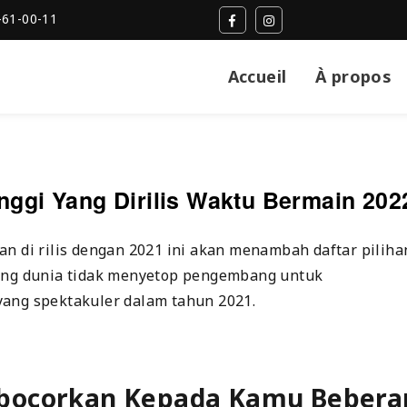
-61-00-11
Accueil
À propos
inggi Yang Dirilis Waktu Bermain 202
an di rilis dengan 2021 ini akan menambah daftar piliha
tang dunia tidak menyetop pengembang untuk
yang spektakuler dalam tahun 2021.
embocorkan Kepada Kamu Bebera