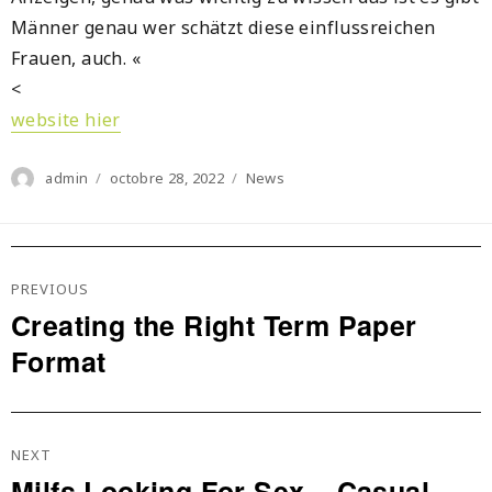
Männer genau wer schätzt diese einflussreichen
Frauen, auch. «
<
website hier
Author
Posted
Categories
admin
octobre 28, 2022
News
on
Navigation
De
PREVIOUS
L’article
Creating the Right Term Paper
Previous
Format
post:
NEXT
Milfs Looking For Sex – Casual
Next